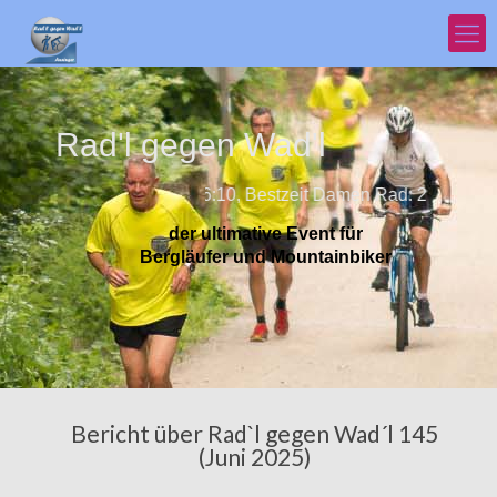
Rad'l gegen Wad'l
Bestzeit Herrn Rad: 16:10, Bestzeit Damen Rad: 21:40, Bestzei
der ultimative Event für
Bergläufer und Mountainbiker
Bericht über Rad`l gegen Wad´l 145
(Juni 2025)