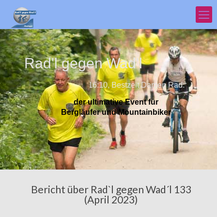
Rad'l gegen Wad'l
Bestzeit Herrn Rad: 16:10, Bestzeit Damen Rad: 21:40, Bestz
der ultimative Event für
Bergläufer und Mountainbiker
Bericht über Rad`l gegen Wad´l 133
(April 2023)