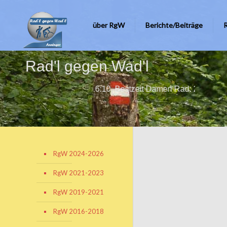
über RgW
Berichte/Beiträge
Rad'l gegen Wad'l
zeit Herrn Rad: 16:10, Bestzeit Damen Rad: 21:40, Bestzeit He
RgW 2024-2026
RgW 2021-2023
RgW 2019-2021
RgW 2016-2018