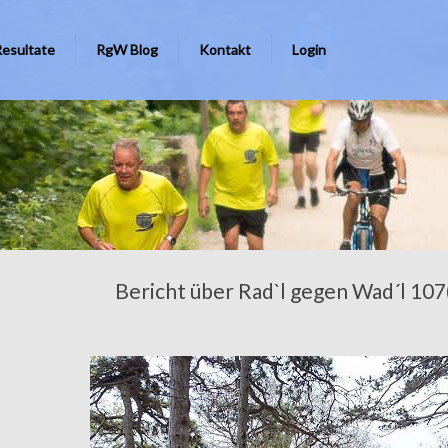
Resultate
RgW Blog
Kontakt
Login
rrn Lauf: 19:54, Bestzeit Damen Lauf: 30:40
Bericht über Rad`l gegen Wad´l 107