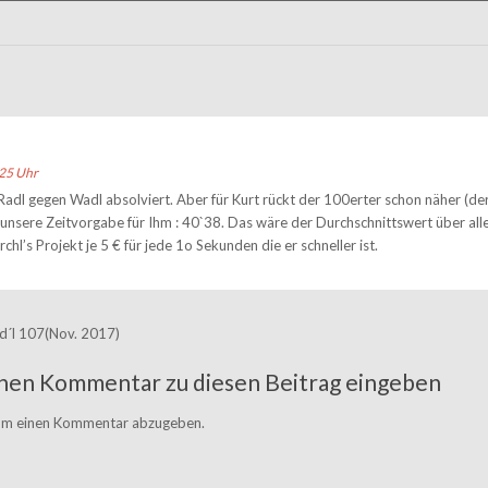
25 Uhr
Radl gegen Wadl absolviert. Aber für Kurt rückt der 100erter schon näher (der
 unsere Zeitvorgabe für Ihm : 40`38. Das wäre der Durchschnittswert über alle
chl’s Projekt je 5 € für jede 1o Sekunden die er schneller ist.
d´l 107(Nov. 2017)
inen Kommentar zu diesen Beitrag eingeben
 um einen Kommentar abzugeben.