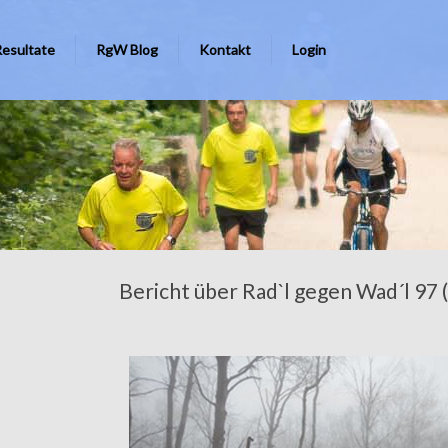
Resultate
RgW Blog
Kontakt
Login
it Herrn Lauf: 19:54, Bestzeit Damen Lauf: 30:40
Bericht über Rad`l gegen Wad´l 97 