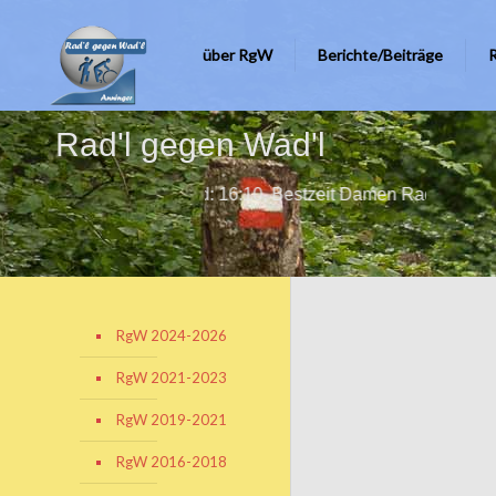
über RgW
Berichte/Beiträge
Rad'l gegen Wad'l
Bestzeit Herrn Rad: 16:10, Bestzeit Damen Rad: 21:40, Bestze
RgW 2024-2026
RgW 2021-2023
RgW 2019-2021
RgW 2016-2018